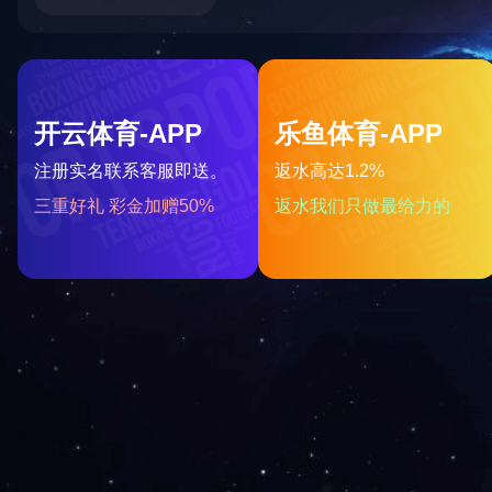
关于我们
服务介绍
公司简介
服务项目
公司资质
米兰体育-米兰online（中
米兰体育
国）
组织机构
项目公示
从业承诺书
实验室