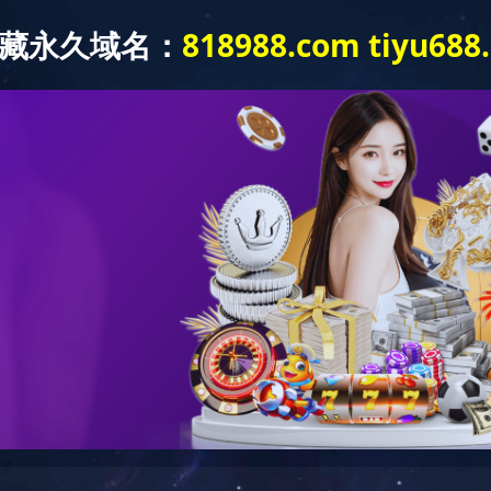
介绍
新闻资讯
政策法规
客
信息标题