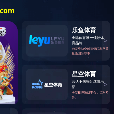
服务热线：
0312-6783309
户服务
诚聘英才
米兰体育-米兰
online（中国）
您的位置：
米兰体育
>
新闻资讯
>
行业动态
发布时间
2014-04-29 15:24:13