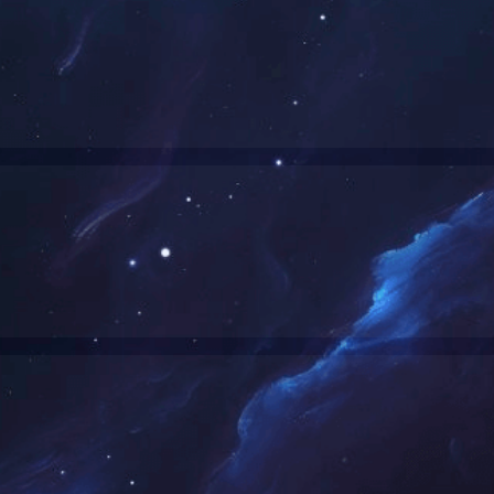
规程8月实施
作动员会
署大会
系列活动
[1]
[2]
[3]
下一页
共
21 条记录,
10 条 / 每页, 共
3 页