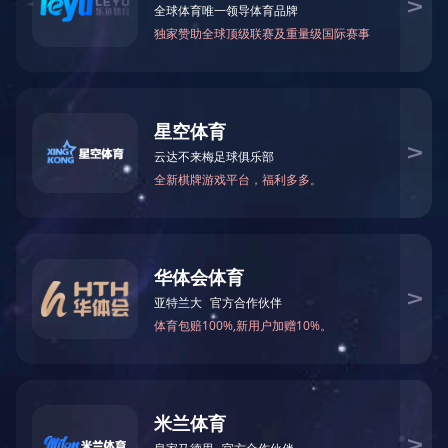
米兰体育-米兰online（中国）
电话：0312-6783309
邮编：071000
邮箱：bdkeh@sina.com
网址：//yqcast.com
地址：保定市北二环5699号大学科技园1-B-502
Copyright © 米兰体育-米兰online（中国） All Rights
Reserved ：